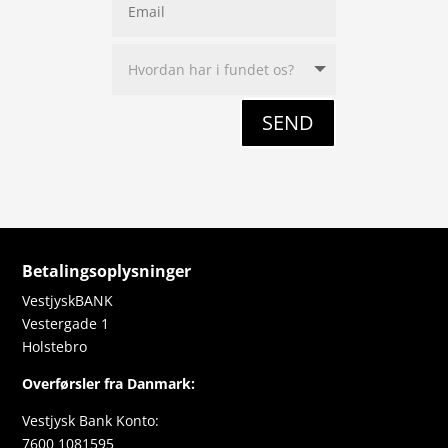
SEND
Betalingsoplysninger
VestjyskBANK
Vestergade 1
Holstebro
Overførsler fra Danmark:
Vestjysk Bank Konto:
7600 1081595