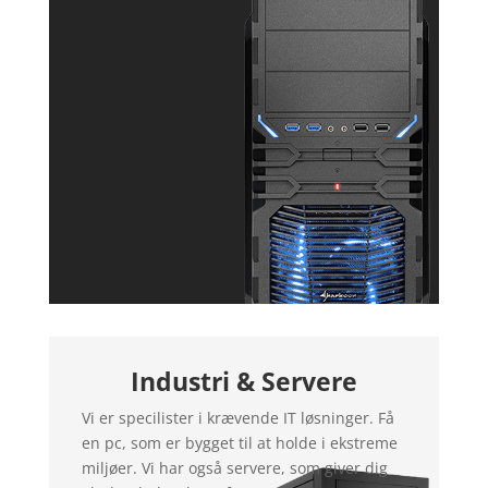
Industri & Servere
Vi er specilister i krævende IT løsninger. Få
en pc, som er bygget til at holde i ekstreme
miljøer. Vi har også servere, som giver dig