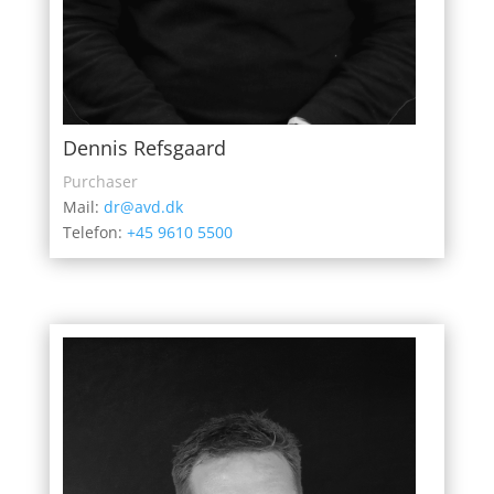
Dennis Refsgaard
Purchaser
Mail:
dr@avd.dk
Telefon:
+45 9610 5500