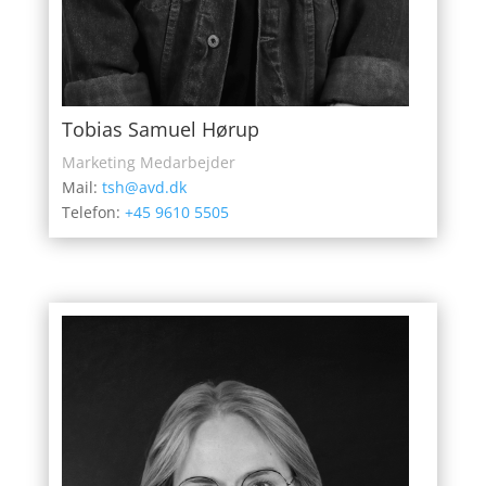
Tobias Samuel Hørup
Marketing Medarbejder
Mail:
tsh@avd.dk
Telefon:
+45 9610 5505