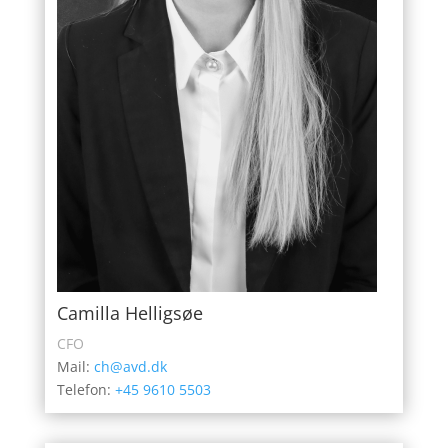
Camilla Helligsøe
CFO
Mail:
ch@avd.dk
Telefon:
+45 9610 5503