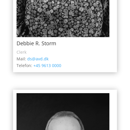
Debbie R. Storm
Clerk
Mail:
ds@avd.dk
Telefon:
+45 9613 0000