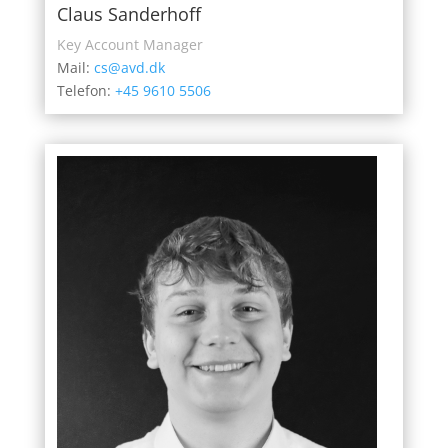
Claus Sanderhoff
Key Account Manager
Mail:
cs@avd.dk
Telefon:
+45 9610 5506