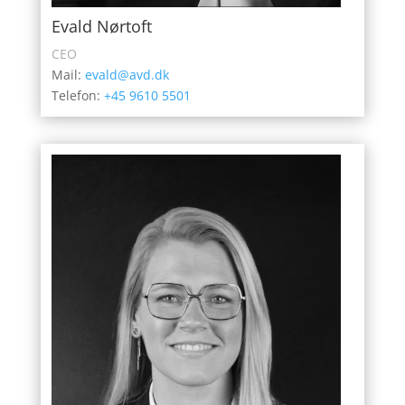
Evald Nørtoft
CEO
Mail:
evald@avd.dk
Telefon:
+45 9610 5501