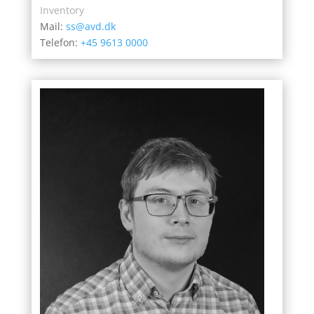
Inventory
Mail:
ss@avd.dk
Telefon:
+45 9613 0000