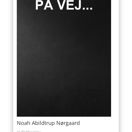
Noah Abildtrup Nørgaard
Indkøbselev