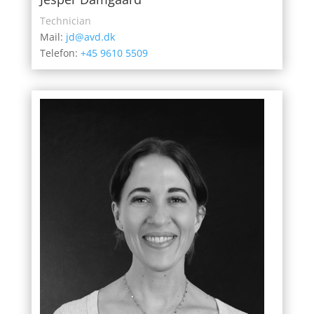
Technician
Mail:
jd@avd.dk
Telefon:
+45 9610 5509